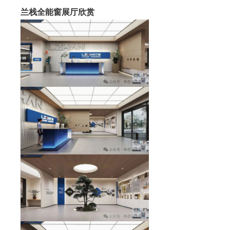
兰栈全能窗展厅欣赏