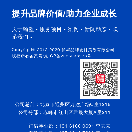
验。
力，提升产
利益最大化
提升品牌价值/助力企业成长
品溢价力。
放在首位。
关于翰墨
-
服务项目
-
案例
-
新闻动态
-
联
系我们
-
Copyright© 2012-2020 翰墨品牌设计策划有限公司
版权所有备案号:
京ICP备2026038973号
公司总部：北京市通州区万达广场C座1815
公司分部：赤峰市红山区君晟大厦A座811
门窗事业部：131 6160 0691 李志云