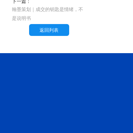
下一篇：
翰墨策划｜成交的钥匙是情绪，不
是说明书
返回列表
精准定位
专业品
500+品
高效负
门窗/家
牌策划
牌案例
责的态