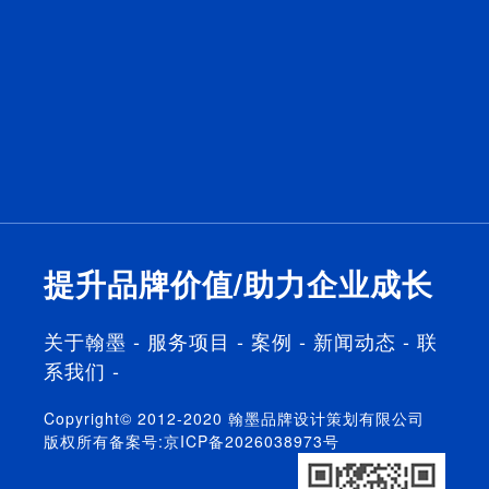
居行业
团队
积累
度
翰墨品牌是
翰墨品牌每
翰墨持续为
提升品牌价
国内服务门
个团队成员
全国
值，助力企
窗（家居）
都具备多年
500+以上
业成长，是
行业的品牌
的行业经
门窗家居企
翰墨的生存
策划公司，
验，都成功
业提供策划
之根本，我
具备10多年
单独操作过
服务，帮助
们真正将客
的行业品牌
品牌全案。
企业打造品
户放在首
运营策划经
牌核心竞争
位，将品牌
验。
力，提升产
利益最大化
提升品牌价值/助力企业成长
品溢价力。
放在首位。
关于翰墨
-
服务项目
-
案例
-
新闻动态
-
联
系我们
-
Copyright© 2012-2020 翰墨品牌设计策划有限公司
版权所有备案号:
京ICP备2026038973号