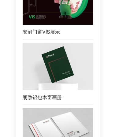
安耐门窗VIS展示
朗致铝包木窗画册