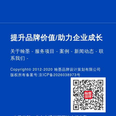
行业的品牌
的行业经
门窗家居企
翰墨的生存
策划公司，
验，都成功
业提供策划
之根本，我
具备10多年
单独操作过
服务，帮助
们真正将客
的行业品牌
品牌全案。
企业打造品
户放在首
运营策划经
牌核心竞争
位，将品牌
验。
力，提升产
利益最大化
提升品牌价值/助力企业成长
品溢价力。
放在首位。
关于翰墨
-
服务项目
-
案例
-
新闻动态
-
联
系我们
-
Copyright© 2012-2020 翰墨品牌设计策划有限公司
版权所有备案号:
京ICP备2026038973号