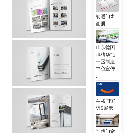
朗适门窗
画册
山东德国
旭格华北
一区制造
中心宣传
片
兰栈门窗
VIS展示
兰栈门窗