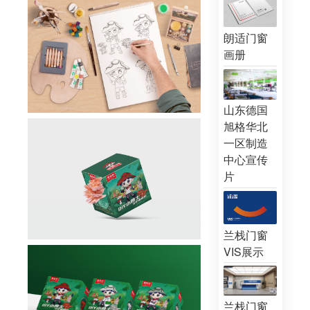
朗适门窗
画册
山东德国
旭格华北
一区制造
中心宣传
片
兰栈门窗
VIS展示
兰栈门窗