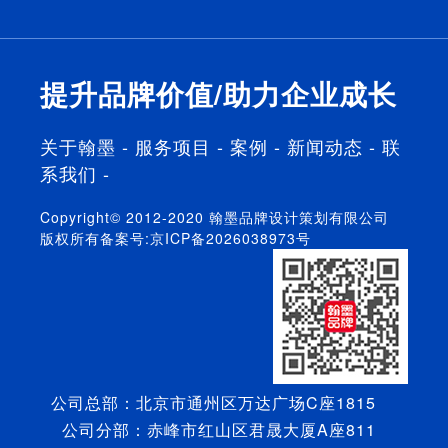
具备10多年
单独操作过
服务，帮助
们真正将客
的行业品牌
品牌全案。
企业打造品
户放在首
运营策划经
牌核心竞争
位，将品牌
验。
力，提升产
利益最大化
提升品牌价值/助力企业成长
品溢价力。
放在首位。
关于翰墨
-
服务项目
-
案例
-
新闻动态
-
联
系我们
-
Copyright© 2012-2020 翰墨品牌设计策划有限公司
版权所有备案号:
京ICP备2026038973号
公司总部：北京市通州区万达广场C座1815
公司分部：赤峰市红山区君晟大厦A座811